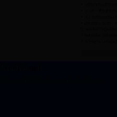
张野副主任出席南水
2013年一季度参建
关于加强南水北调工
国务院南水北调办、
范”项目课题中间成果检
国务院南水北调办组
关于做好2012年南