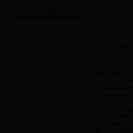
建管司党支部传达学
评标结果
建管司党支部开展“敢
文明工地创建活动
建管司党支部学习贯彻
国家科技支撑计划“
南水北调东线一期工程
建管司党支部专题学习
建设管理司党支部开展
“十二五”国家科技支
验收
(2015-06-30)
河南段首家南水北调
河南直管局组织召开中
建管司党支部书记李鹏
国务院南水北调办在
关于进一步加快南水
2013年三季度参建
于幼军副主任督导南
南水北调东线一期工
2013年二季度参建
国务院南水北调办组