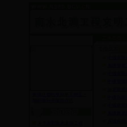
中线兴隆
东线穿黄
中线兴隆
中线穿漳
河北建管
东线江都站变电所工地五一
中线兴隆
期间举行升国旗仪式
中线穿黄
东线鲁北
东线东湖
关于表彰南水北调工程