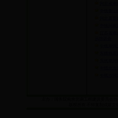
河北省南
中线鲁山
河北直管
中线河南
江苏省南
示培训会
中线潮河
东线韩庄
东线皂河
中线北汝
中线沙河
主办：国务院南水北调工程建设委员会办
版权所有 不得复制或建立