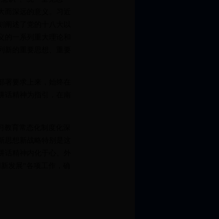
大而深远的意义。习近
刻阐述了党的十八大以
义的一系列重大理论和
列新的重要思想、重要
部署要求上来，始终在
讲话精神为指引，在南
习教育常态化制度化深
新思想新战略特别是这
讲话精神内化于心、外
新发展”各项工作，确