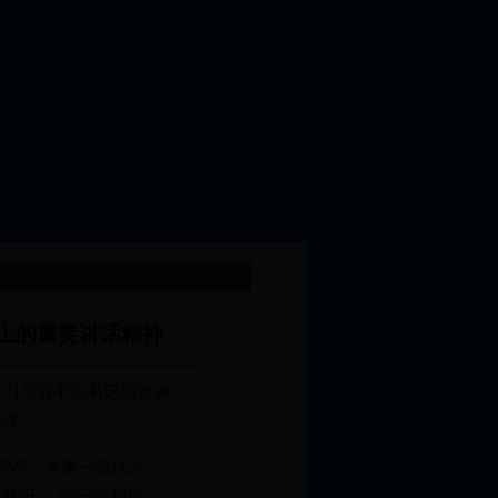
上的重要讲话精神
学习习近平总书记重要讲
会议。
学习，大家一致认为，
意识”、统一全党思