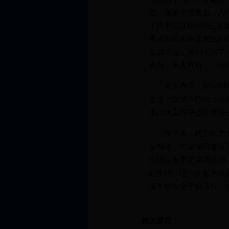
想、凝聚全党意志，为
平总书记在研讨班上的
来党和国家事业发生的
实践问题，深刻阐明了
观点、重大判断、重大
大家表示，要深刻领会
思想上政治上行动上与
水北调工作中强化责任
接下来，建管司党支部
度融合、与建管司各项
次研讨班重要讲话精神
化于行。进一步紧密联
保工程安全平稳运行，
相关新闻：