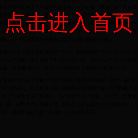
即将召开的党的十九大做好思想准备、政治准备、理论准备，具有重
点击进入首页
重要讲话，高屋建瓴，思想深邃，科学分析了当前国际国内形势，深
历史性变革，深刻阐述了新的历史条件下坚持和发展中国特色社会主
未来一个时期党和国家事业发展的大政方针和行动纲领，提出了一系
举措，是一篇闪耀着马克思主义真理光辉的纲领性文献。
习近平总书记重要讲话精神实质，切实把思想和行动统一到中央
以习近平同志为核心的党中央保持高度一致。要以习近平总书记重要
担当，提升履职能力，以实际行动把南水北调事业不断推向前进。
将继续推进学习贯彻习近平总书记重要讲话精神与“两学一做”学
工作深度融合，把习近平总书记系列重要讲话精神和治国理政新理念
，贯穿到南水北调工程建设、运行管理工作全过程、各方面，把重要
系实际，按照办党组部署安排，扎扎实实推进南水北调“稳中求好、创
以新业绩新面貌新气象迎接党的十九大胜利召开。