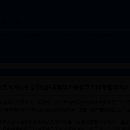
达学习习近平总书记在省部级主要领导干部专题研讨班
部召开党员大会，传达学习习近平总书记在省部级主要领导干部“
大”专题研讨班开班式上的重要讲话精神，支部书记李鹏程同志主持
员逐字逐句原原本本认真学习习近平总书记重要讲话精神。通过
，党中央举办省部级主要领导干部专题研讨班，对于进一步增强“四个