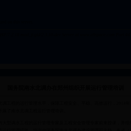
国务院南水北调办在郑州组织开展运行管理培训
程的运行管理水平，保障工程安全、平稳、高效运行，2014年12
开展了南水北调工程运行管理培训。
型调水工程的运行管理专家及工程安全管理专家前来授课，并组
流运行管理经验。培训由国务院南水北调办建设管理司主持，各省（