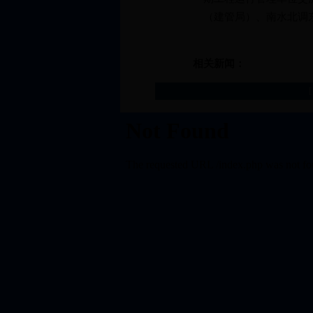
（建管局）、南水北调
相关新闻：
[