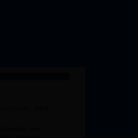
月23日~24日，国务院
织南水北调东、中线一
直辖市）南水北调办