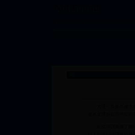
首页 ->
为进一步提高南水北调工
南水北调办在郑州组织
此次培训邀请了国内大
期工程运行管理单位交