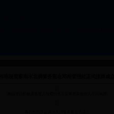
河南段首家南水北调警务室在邓州管理处正式挂牌成
南阳项目部相关负责人与邓州市公安局有关负责人共同揭牌
各方热烈庆贺南水北调警务室正式成立