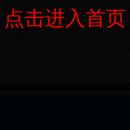
处与邓州市公安局、淅川县公安局联合成立的南水北调警务室正式
点击进入首页
和邓州管理处双重领导下，主要负责在所辖范围内巡逻、接警出
会治安管理等工作。
设立，将有效遏制外来人员进入渠道及其他突发事件的发生，为
有力的执法保障。
]
[