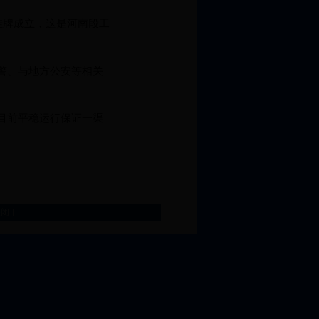
挂牌成立，这是河南段工
警、与地方公安等相关
目前平稳运行保证一渠
关闭
]