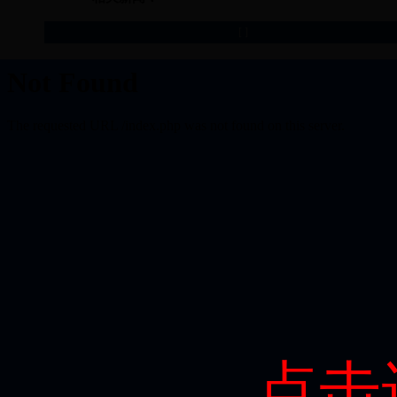
[
]
点击